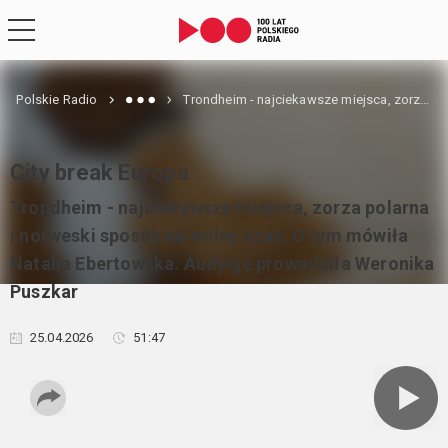
Polskie Radio
Trondheim - najciekawsze miejsca, zorza polarna i norweski sposób na wolny czas. O tym mówiła Natalia Ebertowska. Audycję prowadziła Weronika Puszkar
City break Europa
Trondheim - najciekawsze miejsca, zorza polarna
i norweski sposób na wolny czas. O tym mówiła
Natalia Ebertowska. Audycję prowadziła Weronika
Puszkar
25.04.2026
51:47