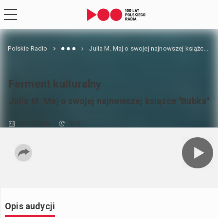
Polskie Radio
Julia M. Maj o swojej najnowszej książce "Bubka"
Ferment kulturalny
Julia M. Maj o swojej najnowszej książce "Bubka"
09.05.2026
50:01
Opis audycji