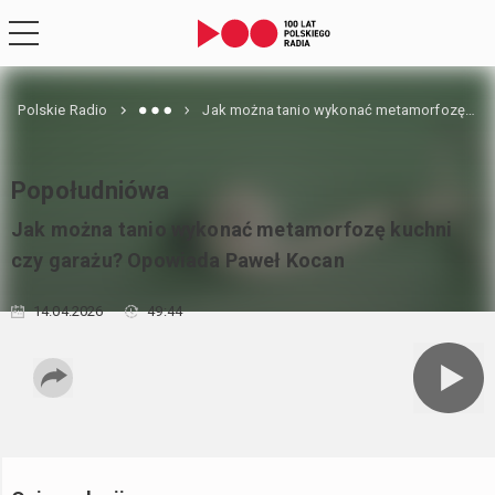
Polskie Radio
Jak można tanio wykonać metamorfozę kuchni czy garażu? Opowiada Paweł Kocan
Popołudniówa
Jak można tanio wykonać metamorfozę kuchni
czy garażu? Opowiada Paweł Kocan
14.04.2026
49:44