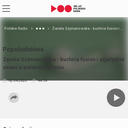
Polskie Radio
Żaneta Szymanowska - kuchnia fusion i azjatyckie smaki w polskim wydaniu
Popołudniówa
Żaneta Szymanowska - kuchnia fusion i azjatyckie
smaki w polskim wydaniu
02.04.2026
44:59