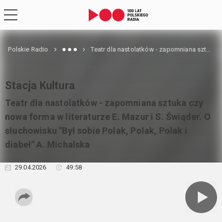
Polskie Radio
Teatr dla nastolatków - zapomniana sztuka czy nowa forma w literaturze E. Mazur i S. Świąder. O słuchowisku "Był sobie Polak, Polak, Polak i diabeł" A. Michalska
Stacja Kultura
Teatr dla nastolatków - zapomniana sztuka czy
nowa forma w literaturze E. Mazur i S. Świąder. O
słuchowisku "Był sobie Polak, Polak, Polak i
diabeł" A. Michalska
29.04.2026
49:58