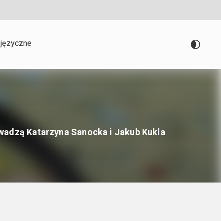
języczne
owadzą Katarzyna Sanocka i Jakub Kukla