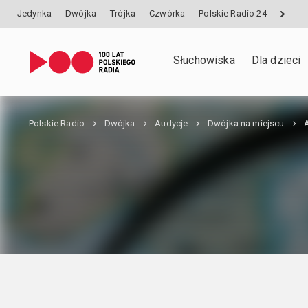
Jedynka
Dwójka
Trójka
Czwórka
Polskie Radio 24
Słuchowiska
Dla dzieci
Polskie Radio
Dwójka
Audycje
Dwójka na miejscu