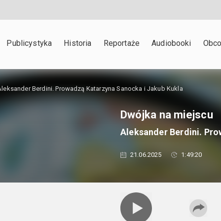
Publicystyka
Historia
Reportaże
Audiobooki
Obco
Aleksander Berdini. Prowadzą Katarzyna Sanocka i Jakub Kukla
Dwójka na miejscu
Aleksander Berdini. Pr
21.06.2025
1:49:20