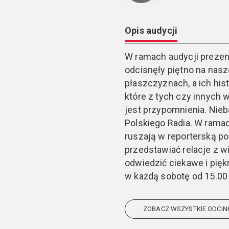
Opis audycji
W ramach audycji prezent
odcisnęły piętno na nasze
płaszczyznach, a ich hist
które z tych czy innych 
jest przypomnienia. Nieba
Polskiego Radia. W ramac
ruszają w reporterską p
przedstawiać relacje z w
odwiedzić ciekawe i pię
w każdą sobotę od 15.00 
ZOBACZ WSZYSTKIE ODCIN