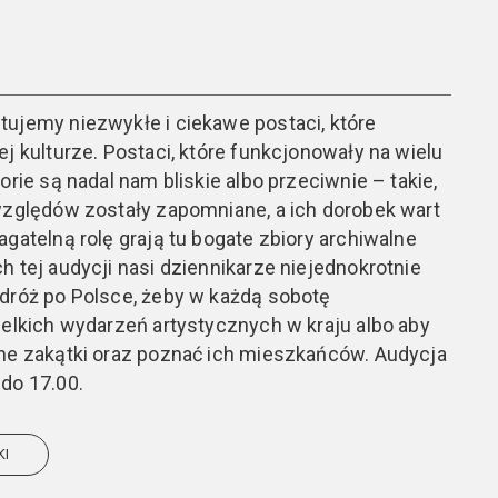
ujemy niezwykłe i ciekawe postaci, które
j kulturze. Postaci, które funkcjonowały na wielu
orie są nadal nam bliskie albo przeciwnie – takie,
względów zostały zapomniane, a ich dorobek wart
gatelną rolę grają tu bogate zbiory archiwalne
h tej audycji nasi dziennikarze niejednokrotnie
odróż po Polsce, żeby w każdą sobotę
ielkich wydarzeń artystycznych w kraju albo aby
kne zakątki oraz poznać ich mieszkańców. Audycja
do 17.00.
KI