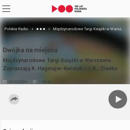
Polskie Radio
Międzynarodowe Targi Książki w Warszawie. Zapraszają K. Hagmajer-Kwiatek i J. K.. Zienko
Dwójka na miejscu
Międzynarodowe Targi Książki w Warszawie.
Zapraszają K. Hagmajer-Kwiatek i J. K.. Zienko
30.05.2026
1:58:44