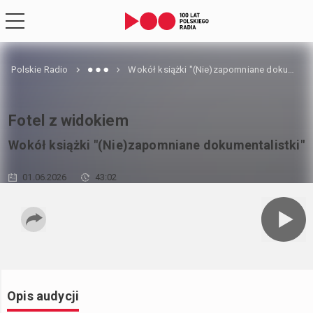
Polskie Radio
Wokół książki "(Nie)zapomniane dokumentalistki"
Fotel z widokiem
Wokół książki "(Nie)zapomniane dokumentalistki"
01.06.2026
43:02
Opis audycji