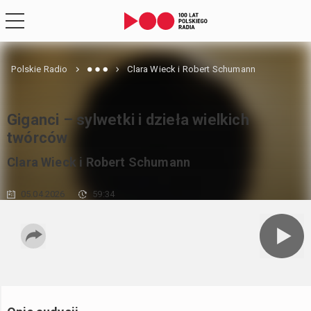
Polskie Radio
Clara Wieck i Robert Schumann
Giganci – sylwetki i dzieła wielkich
twórców
Clara Wieck i Robert Schumann
05.04.2026
59:34