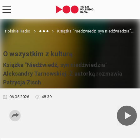
Polskie Radio
Książka "Niedźwiedź, syn niedźwiedzia" Aleksandry Tarnowskiej. Z autorką rozmawia Patrycja Zisch
O wszystkim z kulturą
Książka "Niedźwiedź, syn niedźwiedzia"
Aleksandry Tarnowskiej. Z autorką rozmawia
Patrycja Zisch
06.05.2026
48:39