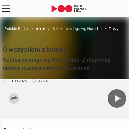
Polskie Radio
Sztuka castingu wg Nadii Lebik. Z reżyserką obsady rozmawia Marta Strzelecka
O wszystkim z kulturą
Sztuka castingu wg Nadii Lebik. Z reżyserką
obsady rozmawia Marta Strzelecka
18.03.2026
47:24