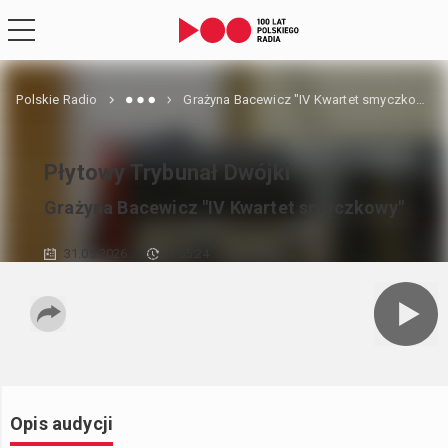
Polskie Radio
Grażyna Bacewicz "IV Kwartet smyczkowy"
Płytowy Trybunał Dwójki
Grażyna Bacewicz "IV Kwartet smyczkowy"
31.05.2026
1:55:24
Opis audycji