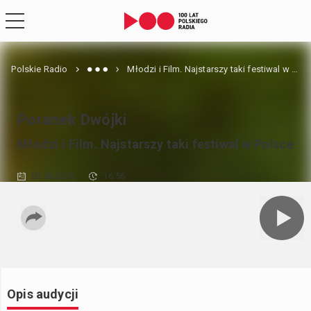
Polskie Radio
Młodzi i Film. Najstarszy taki festiwal w Polsce
Poranek Dwójki
Młodzi i Film. Najstarszy taki festiwal w Polsce
03.06.2026
16:56
Opis audycji