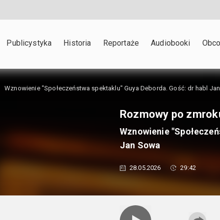
Publicystyka
Historia
Reportaże
Audiobooki
Obco
Wznowienie "Społeczeństwa spektaklu" Guya Deborda. Gość: dr habl Ja
Rozmowy po zmrok
Wznowienie "Społeczeńs
Jan Sowa
28.05.2026
29:42