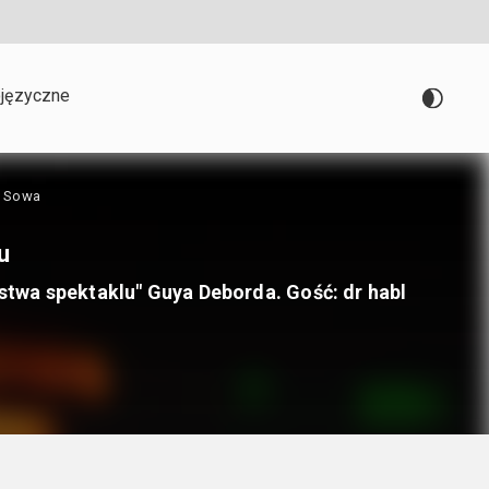
języczne
n Sowa
u
twa spektaklu" Guya Deborda. Gość: dr habl