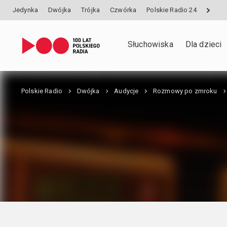
Jedynka
Dwójka
Trójka
Czwórka
Polskie Radio 24
Słuchowiska
Dla dzieci
Polskie Radio
Dwójka
Audycje
Rozmowy po zmroku