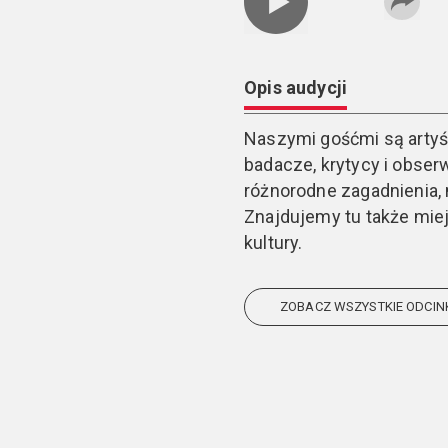
Opis audycji
Naszymi gośćmi są artyśc
badacze, krytycy i obse
różnorodne zagadnienia, n
Znajdujemy tu także mie
kultury.
ZOBACZ WSZYSTKIE ODCIN