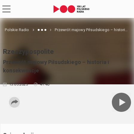
Polskie Radio
Przewrót majowy Piłsudskiego – historia i konsekwencje
Rzeczypospolite
Przewrót majowy Piłsudskiego – historia i
konsekwencje
13.05.2025
41:46