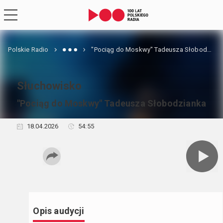
Polskie Radio
"Pociąg do Moskwy" Tadeusza Słobodzianka
Słuchowisko
"Pociąg do Moskwy" Tadeusza Słobodzianka
18.04.2026
54:55
Opis audycji