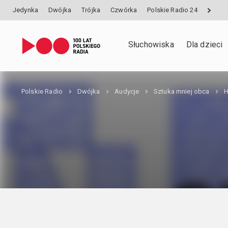
Jedynka
Dwójka
Trójka
Czwórka
Polskie Radio 24
Słuchowiska
Dla dzieci
Polskie Radio
Dwójka
Audycje
Sztuka mniej obca
H