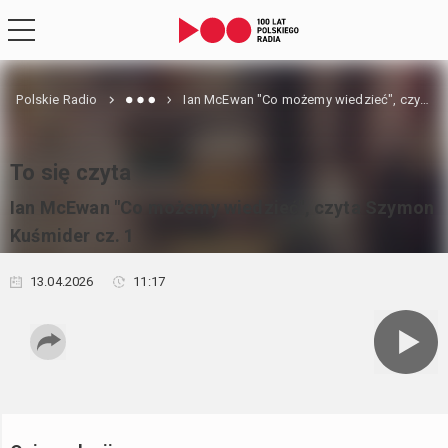
Polskie Radio
Ian McEwan "Co możemy wiedzieć", czyta Szymon Kuśmider cz. 1
To się czyta
Ian McEwan "Co możemy wiedzieć", czyta Szymon
Kuśmider cz. 1
13.04.2026
11:17