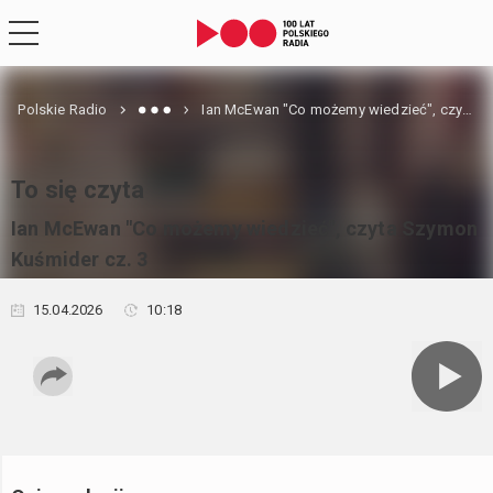
Polskie Radio
Ian McEwan "Co możemy wiedzieć", czyta Szymon Kuśmider cz. 3
To się czyta
Ian McEwan "Co możemy wiedzieć", czyta Szymon
Kuśmider cz. 3
15.04.2026
10:18