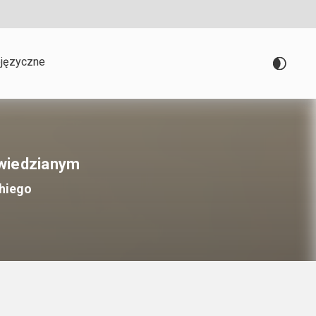
języczne
wiedzianym
hiego