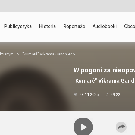
Publicystyka
Historia
Reportaże
Audiobooki
Obco
dzianym
"Kumaré" Vikrama Gandhiego
W pogoni za nieopo
"Kumaré" Vikrama Gand
23.11.2025
29:22