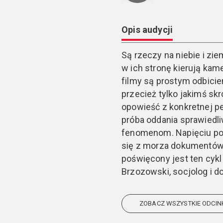
Opis audycji
Są rzeczy na niebie i zie
w ich stronę kierują kam
filmy są prostym odbici
przecież tylko jakimś s
opowieść z konkretnej pe
próba oddania sprawiedl
fenomenom. Napięciu po
się z morza dokumentów 
poświęcony jest ten cykl
Brzozowski, socjolog i d
ZOBACZ WSZYSTKIE ODCIN