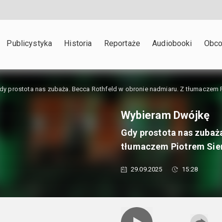
Publicystyka
Historia
Reportaże
Audiobooki
Obco
dy prostota nas zubaża. Becca Rothfeld w obronie nadmiaru. Z tłumaczem
Wybieram Dwójkę
Gdy prostota nas zubaża
tłumaczem Piotrem Si
29.09.2025
15:28