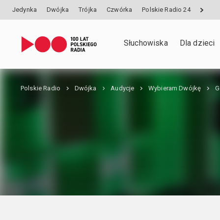
Jedynka
Dwójka
Trójka
Czwórka
Polskie Radio 24
Słuchowiska
Dla dzieci
Polskie Radio
Dwójka
Audycje
Wybieram Dwójkę
G