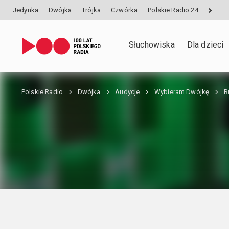
Jedynka
Dwójka
Trójka
Czwórka
Polskie Radio 24
Słuchowiska
Dla dzieci
Polskie Radio
Dwójka
Audycje
Wybieram Dwójkę
R