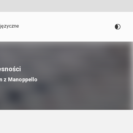
języczne
esności
un z Manoppello