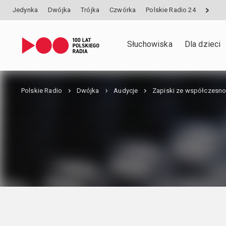
Jedynka
Dwójka
Trójka
Czwórka
Polskie Radio 24
Słuchowiska
Dla dzieci
Polskie Radio
Dwójka
Audycje
Zapiski ze współczesno