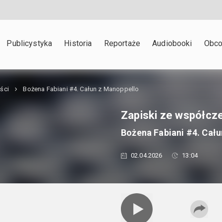
Publicystyka
Historia
Reportaże
Audiobooki
Obco
ści
Bożena Fabiani #4. Całun z Manoppello
Zapiski ze współcz
Bożena Fabiani #4. Cał
02.04.2026
13:04