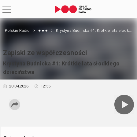
Polskie Radio
Krystyna Budnicka #1: Krótkie lata słodkiego dzieciństwa
Zapiski ze współczesności
Krystyna Budnicka #1: Krótkie lata słodkiego
dzieciństwa
20.04.2026
12:55