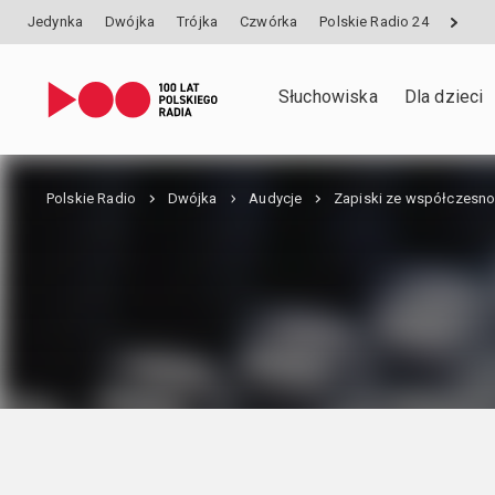
Jedynka
Dwójka
Trójka
Czwórka
Polskie Radio 24
Słuchowiska
Dla dzieci
Polskie Radio
Dwójka
Audycje
Zapiski ze współczesno