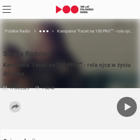
Polskie Radio
Kampania "Facet na 100 PRO”" - rola ojca w życiu dziecka
Strefa Rodzica
Kampania "Facet na 100 PRO”" - rola ojca w życiu
dziecka
17.06.2025
1:00:43