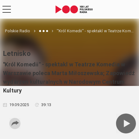
Polskie Radio
''Król Komedii" - spektakl w Teatrze Komedia w Warszawie poleca Marta Miłoszewska; Zapowiedź wydarzeń kulturalnych w Narodowym Centrum Kultury
Letnisko
''Król Komedii" - spektakl w Teatrze Komedia w
Warszawie poleca Marta Miłoszewska; Zapowiedź
wydarzeń kulturalnych w Narodowym Centrum
Kultury
19.09.2025
39:13