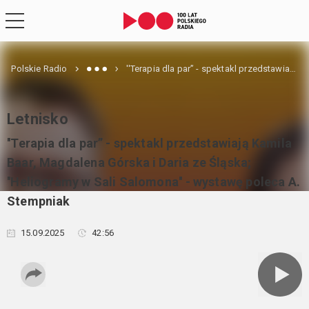
Polskie Radio
''Terapia dla par” - spektakl przedstawiają Kamila Baar, Magdalena Górska i Daria ze Śląska; ''Heliogramy w Sali Salomona'' - wystawę poleca A. Stempniak
Letnisko
''Terapia dla par” - spektakl przedstawiają Kamila
Baar, Magdalena Górska i Daria ze Śląska;
''Heliogramy w Sali Salomona'' - wystawę poleca A.
Stempniak
15.09.2025
42:56