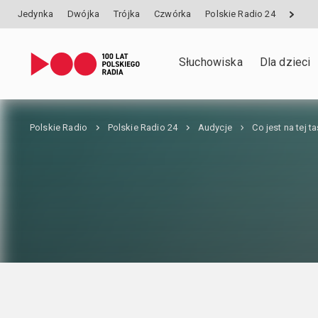
Jedynka
Dwójka
Trójka
Czwórka
Polskie Radio 24
Słuchowiska
Dla dzieci
Polskie Radio
Polskie Radio 24
Audycje
Co jest na tej t