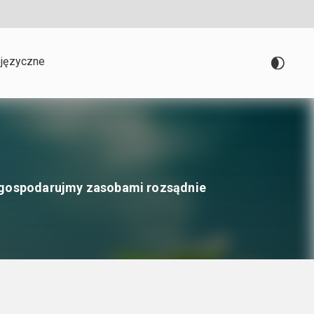
języczne
i gospodarujmy zasobami rozsądnie