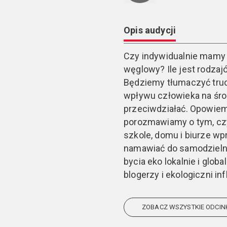
Opis audycji
Czy indywidualnie mamy 
węglowy? Ile jest rodzajó
Będziemy tłumaczyć trudn
wpływu człowieka na śro
przeciwdziałać. Opowiem
porozmawiamy o tym, czy
szkole, domu i biurze w
namawiać do samodzielno
bycia eko lokalnie i glo
blogerzy i ekologiczni in
ZOBACZ WSZYSTKIE ODCIN