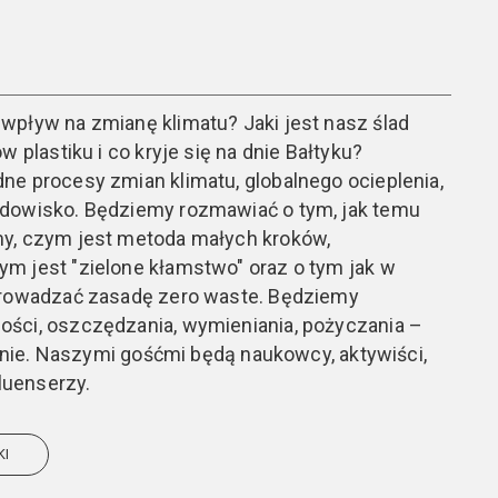
wpływ na zmianę klimatu? Jaki jest nasz ślad
w plastiku i co kryje się na dnie Bałtyku?
e procesy zmian klimatu, globalnego ocieplenia,
dowisko. Będziemy rozmawiać o tym, jak temu
y, czym jest metoda małych kroków,
m jest "zielone kłamstwo" oraz o tym jak w
prowadzać zasadę zero waste. Będziemy
ści, oszczędzania, wymieniania, pożyczania –
balnie. Naszymi gośćmi będą naukowcy, aktywiści,
fluenserzy.
KI