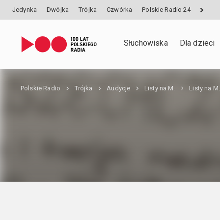
Jedynka
Dwójka
Trójka
Czwórka
Polskie Radio 24
Słuchowiska
Dla dzieci
Polskie Radio
Trójka
Audycje
Listy na M.
Listy na M