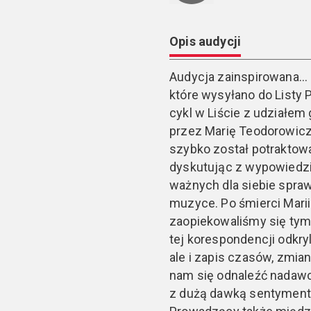
Opis audycji
Audycja zainspirowana...
które wysyłano do Listy P
cykl w Liście z udziałem
przez Marię Teodorowicz
szybko został potraktowa
dyskutując z wypowiedzi
ważnych dla siebie spraw
muzyce. Po śmierci Mari
zaopiekowaliśmy się tymi
tej korespondencji odkry
ale i zapis czasów, zmi
nam się odnaleźć nadawców
z dużą dawką sentymentó