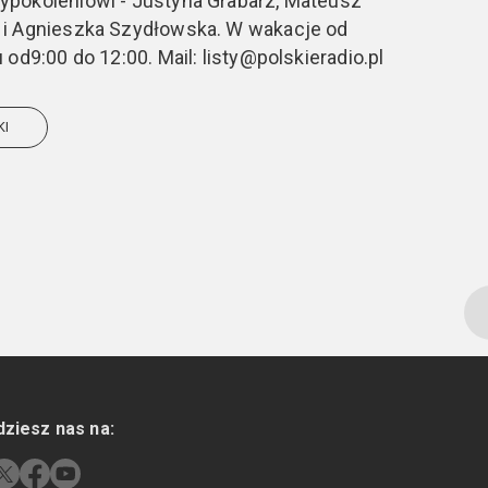
pokoleniowi - Justyna Grabarz, Mateusz
 i Agnieszka Szydłowska. W wakacje od
od9:00 do 12:00. Mail: listy@polskieradio.pl
KI
dziesz nas na: