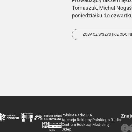
Prowadzący także między
Tomaszuk, Michał Nogaś
poniedziałku do czwartku 
ZOBACZ WSZYSTKIE ODCIN
Polskie Radio S.A.
Znaj
Agencja Reklamy Polskiego Radia
Centrum Edukacji Medialnej
Sklep