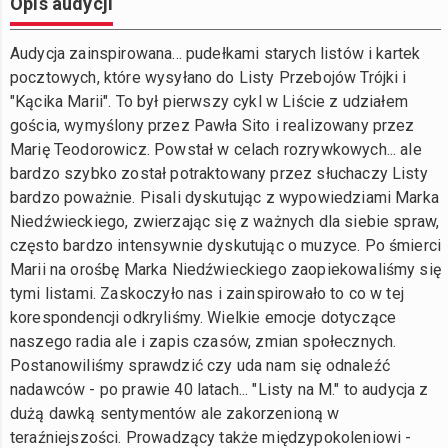
Opis audycji
Audycja zainspirowana... pudełkami starych listów i kartek
pocztowych, które wysyłano do Listy Przebojów Trójki i
"Kącika Marii". To był pierwszy cykl w Liście z udziałem
gościa, wymyślony przez Pawła Sito i realizowany przez
Marię Teodorowicz. Powstał w celach rozrywkowych... ale
bardzo szybko został potraktowany przez słuchaczy Listy
bardzo poważnie. Pisali dyskutując z wypowiedziami Marka
Niedźwieckiego, zwierzając się z ważnych dla siebie spraw,
często bardzo intensywnie dyskutując o muzyce. Po śmierci
Marii na orośbę Marka Niedźwieckiego zaopiekowaliśmy się
tymi listami. Zaskoczyło nas i zainspirowało to co w tej
korespondencji odkryliśmy. Wielkie emocje dotyczące
naszego radia ale i zapis czasów, zmian społecznych.
Postanowiliśmy sprawdzić czy uda nam się odnaleźć
nadawców - po prawie 40 latach... "Listy na M." to audycja z
dużą dawką sentymentów ale zakorzenioną w
teraźniejszości. Prowadzący także międzypokoleniowi -