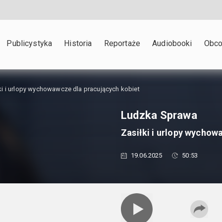
Publicystyka
Historia
Reportaże
Audiobooki
Obco
ki i urlopy wychowawcze dla pracujących kobiet
Ludzka Sprawa
Zasiłki i urlopy wychow
19.06.2025
50:53