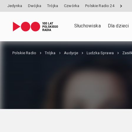
Jedynka
Dwójka
Trójka
Czwórka
Polskie Radio 24
Słuchowiska
Dla dzieci
Polskie Radio
Trójka
Audycje
Ludzka Sprawa
Zasił