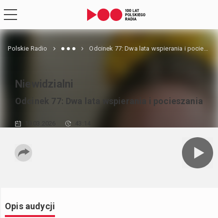
Polskie Radio
Odcinek 77: Dwa lata wspierania i pocieszania
Niewidzialni
Odcinek 77: Dwa lata wspierania i pocieszania
19.03.2026
43:14
Opis audycji