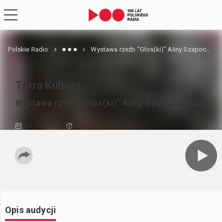
Polskie Radio
Wystawa rzeźb "Głos(ki)" Aliny Szapocznikow
Terra Kultura
Wystawa rzeźb "Głos(ki)" Aliny Szapocznikow
17.11.2025
04:21
Opis audycji