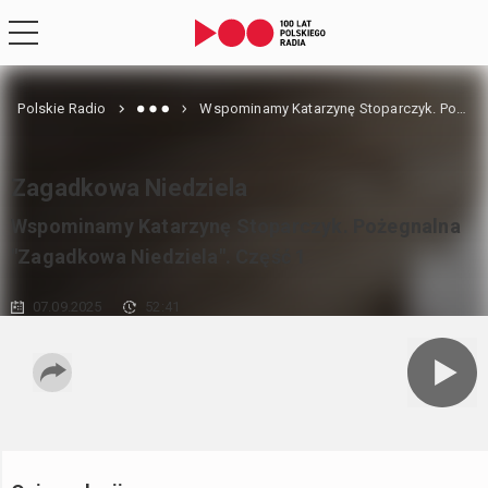
Polskie Radio
Wspominamy Katarzynę Stoparczyk. Pożegnalna "Zagadkowa Niedziela". Część 1
Zagadkowa Niedziela
Wspominamy Katarzynę Stoparczyk. Pożegnalna
"Zagadkowa Niedziela". Część 1
07.09.2025
52:41