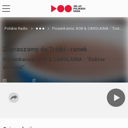
Polskie Radio
Piosenkarnia: BOB & CAROLAINA - "Doktor dzięcioł"
Zapraszamy do Trójki - ranek
Piosenkarnia: BOB & CAROLAINA - "Doktor
dzięcioł"
21.05.2026
02:33