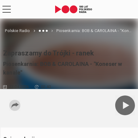
Polskie Radio
Piosenkarnia: BOB & CAROLAINA - "Koneser w kanale"
Zapraszamy do Trójki - ranek
Piosenkarnia: BOB & CAROLAINA - "Koneser w
kanale"
23.04.2026
02:40