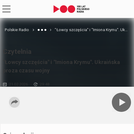
Polskie Radio
"Łowcy szczęścia" i "Imiona Krymu". Ukraińska proza czasu wojny
Czytelnia
"Łowcy szczęścia" i "Imiona Krymu". Ukraińska
proza czasu wojny
21.02.2026
29:48