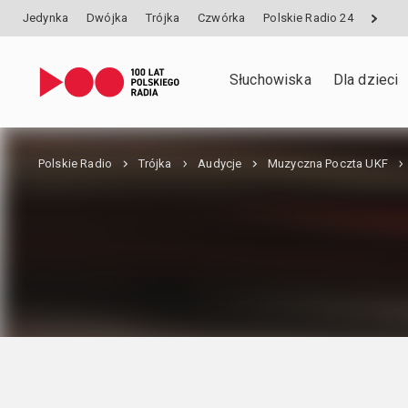
Jedynka
Dwójka
Trójka
Czwórka
Polskie Radio 24
Słuchowiska
Dla dzieci
Polskie Radio
Trójka
Audycje
Muzyczna Poczta UKF