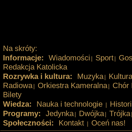
Na skróty:
Informacje:
Wiadomości
Sport
Gos
|
|
Redakcja Katolicka
Rozrywka i kultura:
Muzyka
Kultur
|
Radiowa
Orkiestra Kameralna
Chór 
|
|
Bilety
Wiedza:
Nauka i technologie
Histor
|
Programy:
Jedynka
Dwójka
Trójka
|
|
Społeczności:
Kontakt
Oceń nas!
|