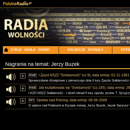
CYKLE
HASŁA
OSOBY
KOLEKCJE
SYGNAŁY
FOT
Nagrania na temat: Jerzy Buzek
I Zjazd NSZZ "Solidarność" (cz.9), data emisji: 02-11-1981
RWE
Sprawozdanie dźwiękowe z pierwszego dnia II tury Zjazdu Solidarnośc
Jak kształtowała się "Solidarność" (cz.185), data emisji: 
RWE
I KZD NSZZ Solidarność - I dzień obrad II tury zjazdu: przew. T. Syryj
Opieka nad Polonią, data emisji: 06-06-2009
RFI
O opiece nad Polakami w Europie mówią: Jerzy Buzek, Jacek Saryusz-W