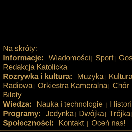
Na skróty:
Informacje:
Wiadomości
Sport
Gos
|
|
Redakcja Katolicka
Rozrywka i kultura:
Muzyka
Kultur
|
Radiowa
Orkiestra Kameralna
Chór 
|
|
Bilety
Wiedza:
Nauka i technologie
Histor
|
Programy:
Jedynka
Dwójka
Trójka
|
|
Społeczności:
Kontakt
Oceń nas!
|