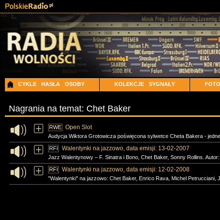
CYKLE
HASŁA
OSOBY
KOLEKCJE
SYGNAŁY
FOT
Nagrania na temat: Chet Baker
Open Slot
RWE
Audycja Wiktora Grotowicza poświęcona sylwetce Cheta Bakera - jedne
Walentynki na jazzowo, data emisji: 13-02-2007
RFI
Jazz Walentynowy – F. Sinatra i Bono, Chet Baker, Sonny Rollins. Autor
Walentynki na jazzowo, data emisji: 12-02-2008
RFI
"Walentynki" na jazzowo: Chet Baker, Enrico Rava, Michel Petrucciani,