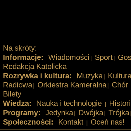
Na skróty:
Informacje:
Wiadomości
Sport
Gos
|
|
Redakcja Katolicka
Rozrywka i kultura:
Muzyka
Kultur
|
Radiowa
Orkiestra Kameralna
Chór 
|
|
Bilety
Wiedza:
Nauka i technologie
Histor
|
Programy:
Jedynka
Dwójka
Trójka
|
|
Społeczności:
Kontakt
Oceń nas!
|