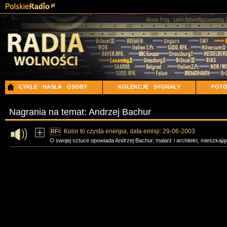
CYKLE
HASŁA
OSOBY
KOLEKCJE
SYGNAŁY
FOT
Nagrania na temat: Andrzej Bachur
Kolor to czysta energia, data emisji: 29-06-2003
RFI
O swojej sztuce opowiada Andrzej Bachur, malarz i architekt, mieszkają