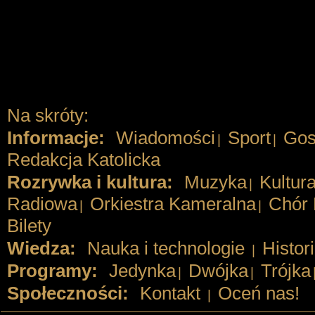
Na skróty:
Informacje:
Wiadomości
Sport
Gos
|
|
Redakcja Katolicka
Rozrywka i kultura:
Muzyka
Kultur
|
Radiowa
Orkiestra Kameralna
Chór 
|
|
Bilety
Wiedza:
Nauka i technologie
Histor
|
Programy:
Jedynka
Dwójka
Trójka
|
|
Społeczności:
Kontakt
Oceń nas!
|