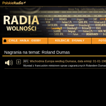
CYKLE
HASŁA
OSOBY
KOLEKCJE
SYGNAŁY
FOT
Nagrania na temat: Roland Dumas
Wschodnia Europa według Dumasa, data emisji: 01-01-19
RFI
Wywiad z francuskim ministrem spraw zagranicznych Rolandem Dumase