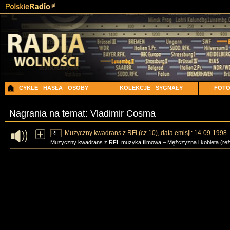
CYKLE
HASŁA
OSOBY
KOLEKCJE
SYGNAŁY
FOT
Nagrania na temat: Vladimir Cosma
Muzyczny kwadrans z RFI (cz.10), data emisji: 14-09-1998
RFI
Muzyczny kwadrans z RFI: muzyka filmowa – Mężczyzna i kobieta (reż. C