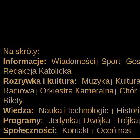
Na skróty:
Informacje:
Wiadomości
Sport
Gos
|
|
Redakcja Katolicka
Rozrywka i kultura:
Muzyka
Kultur
|
Radiowa
Orkiestra Kameralna
Chór 
|
|
Bilety
Wiedza:
Nauka i technologie
Histor
|
Programy:
Jedynka
Dwójka
Trójka
|
|
Społeczności:
Kontakt
Oceń nas!
|