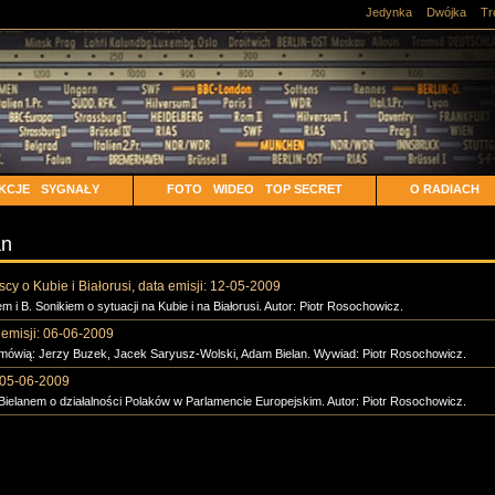
Jedynka
Dwójka
Tr
KCJE
SYGNAŁY
FOTO
WIDEO
TOP SECRET
O RADIACH
an
cy o Kubie i Białorusi, data emisji: 12-05-2009
i B. Sonikiem o sytuacji na Kubie i na Białorusi. Autor: Piotr Rosochowicz.
 emisji: 06-06-2009
mówią: Jerzy Buzek, Jacek Saryusz-Wolski, Adam Bielan. Wywiad: Piotr Rosochowicz.
: 05-06-2009
lanem o działalności Polaków w Parlamencie Europejskim. Autor: Piotr Rosochowicz.