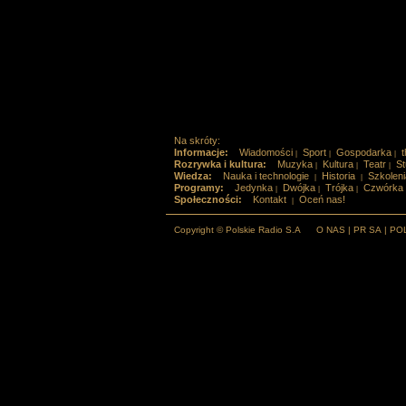
Na skróty:
Informacje:
Wiadomości
Sport
Gospodarka
t
|
|
|
Rozrywka i kultura:
Muzyka
Kultura
Teatr
St
|
|
|
Wiedza:
Nauka i technologie
Historia
Szkoleni
|
|
Programy:
Jedynka
Dwójka
Trójka
Czwórka
|
|
|
Społeczności:
Kontakt
Oceń nas!
|
Copyright © Polskie Radio S.A
O NAS
|
PR SA
|
PO