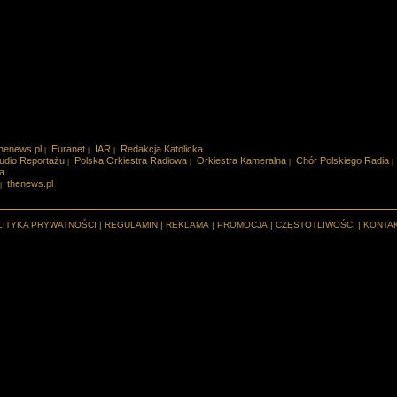
henews.pl
Euranet
IAR
Redakcja Katolicka
|
|
|
udio Reportażu
Polska Orkiestra Radiowa
Orkiestra Kameralna
Chór Polskiego Radia
|
|
|
|
a
thenews.pl
|
LITYKA PRYWATNOŚCI
|
REGULAMIN
|
REKLAMA
|
PROMOCJA
|
CZĘSTOTLIWOŚCI
|
KONTA