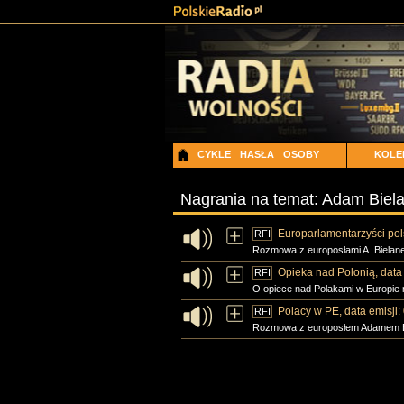
CYKLE
HASŁA
OSOBY
KOLE
Nagrania na temat: Adam Biel
Europarlamentarzyści pols
RFI
Rozmowa z europosłami A. Bielanem 
Opieka nad Polonią, data
RFI
O opiece nad Polakami w Europie 
Polacy w PE, data emisji
RFI
Rozmowa z europosłem Adamem Bie