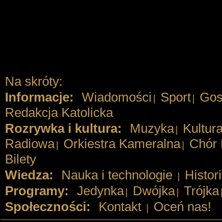
Na skróty:
Informacje:
Wiadomości
Sport
Gos
|
|
Redakcja Katolicka
Rozrywka i kultura:
Muzyka
Kultur
|
Radiowa
Orkiestra Kameralna
Chór 
|
|
Bilety
Wiedza:
Nauka i technologie
Histor
|
Programy:
Jedynka
Dwójka
Trójka
|
|
Społeczności:
Kontakt
Oceń nas!
|