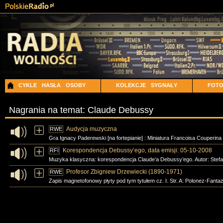
CYKLE
HASŁA
OSOBY
KOLEKCJE
SYGNAŁY
FOT
Nagrania na temat: Claude Debussy
Audycja muzyczna
RWE
Gra Ignacy Paderewski [na fortepianie] : Miniatura Francoisa Couperina 
Korespondencja Debussy’ego, data emisji: 05-10-2008
RFI
Muzyka klasyczna: korespondencja Claude’a Debussy’ego. Autor: Stefa
Profesor Zbigniew Drzewiecki (1890-1971)
RWE
Zapis magnetofonowy płyty pod tym tytułem cz. I. Str. A: Polonez-Fantaz