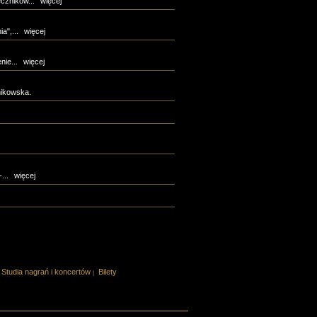
czników...
więcej
a",...
więcej
nie...
więcej
nikowska.
...
więcej
Studia nagrań i koncertów
Bilety
|