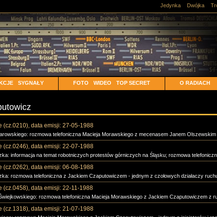
Jedynka
Dwójka
Tr
KCJE
SYGNAŁY
FOTO
WIDEO
TOP SECRET
O RADIACH
putowicz
e (cz.0210), data emisji: 27-05-1988
tarowskiego: rozmowa telefoniczna Macieja Morawskiego z mecenasem Janem Olszewskim -
e (cz.0246), data emisji: 22-07-1988
ka: informacja na temat robotniczych protestów górniczych na Śląsku; rozmowa telefoniczna
e (cz.0262), data emisji: 06-08-1988
zka: rozmowa telefoniczna z Jackiem Czaputowiczem - jednym z czołowych działaczy ruchu 
e (cz.0458), data emisji: 22-11-1988
Świejkowskiego: rozmowa telefoniczna Macieja Morawskiego z Jackiem Czaputowiczem z ru
e (cz.1318), data emisji: 21-07-1988