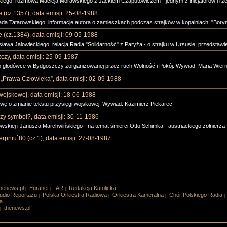
skiego: rozmowa Macieja Morawskiego z Jackiem Czaputowiczem - jednym z inicjatorów i rze
e (cz.1357), data emisji: 25-08-1988
ada Tatarowskiego: informacje autora o zamieszkach podczas strajków w kopalniach: "Boryni
e (cz.1384), data emisji: 09-05-1988
sława Jałowieckiego: relacja Radia "Solidarność" z Paryża - o strajku w Ursusie; przedstawie
zy, data emisji: 25-09-1987
głodówce w Bydgoszczy zorganizowanej przez ruch Wolność i Pokój. Wywiad: Maria Wier
„Prawa Człowieka”, data emisji: 02-09-1988
wojskowej, data emisji: 18-06-1988
wę o zmianie tekstu przysięgi wojskowej. Wywiad: Kazimierz Piekarec.
zy symbol?, data emisji: 30-11-1986
skiej i Janusza Marchwińskiego - na temat śmierci Otto Schimka - austriackiego żołnierza -
erpniu`80 (cz.1), data emisji: 27-08-1987
henews.pl
Euranet
IAR
Redakcja Katolicka
|
|
|
udio Reportażu
Polska Orkiestra Radiowa
Orkiestra Kameralna
Chór Polskiego Radia
|
|
|
|
a
thenews.pl
|