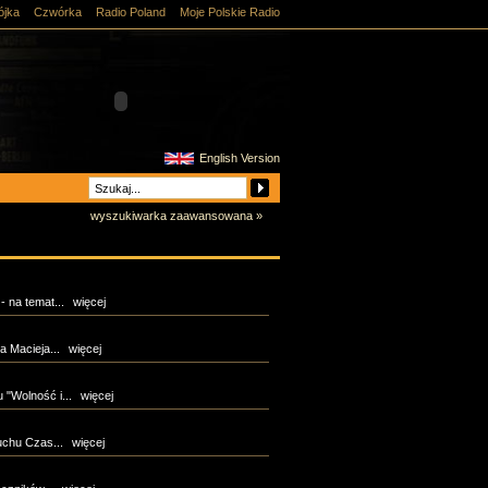
ójka
Czwórka
Radio Poland
Moje Polskie Radio
English Version
wyszukiwarka zaawansowana »
 na temat...
więcej
 Macieja...
więcej
"Wolność i...
więcej
chu Czas...
więcej