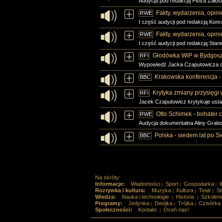
Audycja pod redakcją Piotra Zału
Fakty, wydarzenia, opini
RWE
I część audycji pod redakcją Konr
Fakty, wydarzenia, opini
RWE
I część audycji pod redakcją Stani
Głodówka WiP w Bydgoszc
RFI
Wypowiedź Jacka Czaputowicza o 
Krakowska konferencja - 
BBC
Krytyka zmiany przysięgi 
RFI
Jacek Czaputowicz krytykuje usta
Otto Schimek - bohater c
RWE
Audycja dokumentalna Aliny Grabow
Polska - siedem lat po Si
BBC
Na skróty:
Informacje:
Wiadomości
Sport
Gospodarka
t
|
|
|
Rozrywka i kultura:
Muzyka
Kultura
Teatr
St
|
|
|
Wiedza:
Nauka i technologie
Historia
Szkoleni
|
|
Programy:
Jedynka
Dwójka
Trójka
Czwórka
|
|
|
Społeczności:
Kontakt
Oceń nas!
|