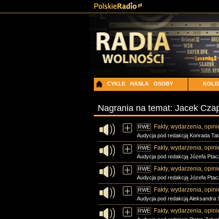
CYKLE
HASŁA
OSOBY
KOLE
Nagrania na temat: Jacek Cza
Fakty, wydarzenia, opini
RWE
Audycja pod redakcją Konrada Ta
Fakty, wydarzenia, opini
RWE
Audycja pod redakcją Józefa Ptacz
Fakty, wydarzenia, opini
RWE
Audycja pod redakcją Józefa Ptac
Fakty, wydarzenia, opini
RWE
Audycja pod redakcją Aleksandra 
Fakty, wydarzenia, opini
RWE