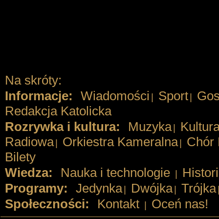
Na skróty:
Informacje:
Wiadomości
Sport
Gos
|
|
Redakcja Katolicka
Rozrywka i kultura:
Muzyka
Kultur
|
Radiowa
Orkiestra Kameralna
Chór 
|
|
Bilety
Wiedza:
Nauka i technologie
Histor
|
Programy:
Jedynka
Dwójka
Trójka
|
|
Społeczności:
Kontakt
Oceń nas!
|