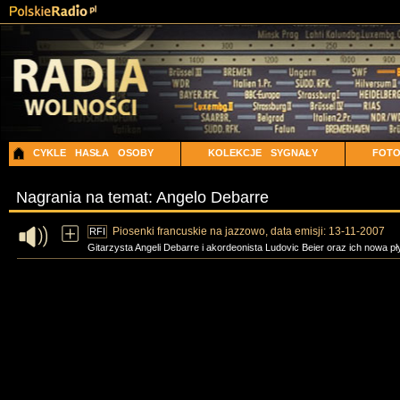
CYKLE
HASŁA
OSOBY
KOLEKCJE
SYGNAŁY
FOT
Nagrania na temat: Angelo Debarre
Piosenki francuskie na jazzowo, data emisji: 13-11-2007
RFI
Gitarzysta Angeli Debarre i akordeonista Ludovic Beier oraz ich nowa pł