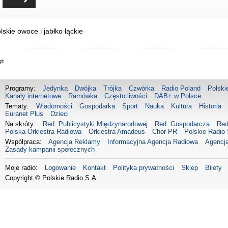
lskie owoce i jabłko łąckie
i:
Programy:
Jedynka
Dwójka
Trójka
Czwórka
Radio Poland
Polski
Kanały internetowe
Ramówka
Częstotliwości
DAB+ w Polsce
Tematy:
Wiadomości
Gospodarka
Sport
Nauka
Kultura
Historia
Euranet Plus
Dzieci
Na skróty:
Red. Publicystyki Międzynarodowej
Red. Gospodarcza
Red
Polska Orkiestra Radiowa
Orkiestra Amadeus
Chór PR
Polskie Radio 
Współpraca:
Agencja Reklamy
Informacyjna Agencja Radiowa
Agencja
Zasady kampanii społecznych
Moje radio:
Logowanie
Kontakt
Polityka prywatności
Sklep
Bilety
Copyright © Polskie Radio S.A