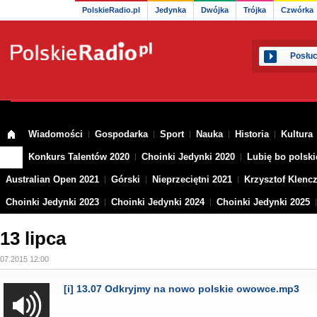
PolskieRadio.pl
Jedynka
Dwójka
Trójka
Czwórka
Posłuc
Wiadomości
Gospodarka
Sport
Nauka
Historia
Kultura
Konkurs Talentów 2020
Choinki Jedynki 2020
Lubię bo polski
Australian Open 2021
Górski
Nieprzeciętni 2021
Krzysztof Klenc
Choinki Jedynki 2023
Choinki Jedynki 2024
Choinki Jedynki 2025
13 lipca
.07.2015 12:00
[i] 13.07 Odkryjmy na nowo polskie owowce.mp3